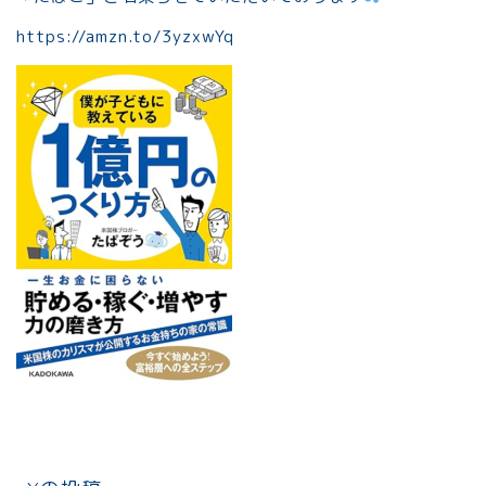
https://amzn.to/3yzxwYq