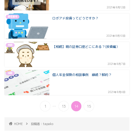
2021年8月12日
資産運用
ロボアド投資ってどうですか？
2021年8月10日
相続
【相続】親の証券口座どこにある？(投資編）
2021年8月7日
保険
個人年金保険の相談事例 継続？解約？
2021年8月6日
...
1
13
14
15
HOME
投稿者：tapako