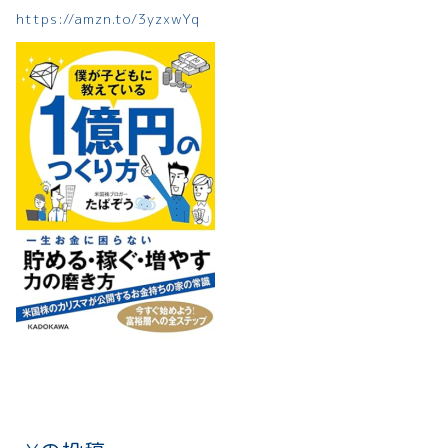
https://amzn.to/3yzxwYq