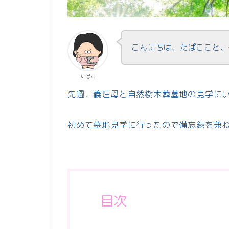
こんにちは、たぱここと、佐
たぱこ
先週、義理母と自然樹木葬墓地の見学に
初めて墓地見学に行ったので備忘録を兼
目次