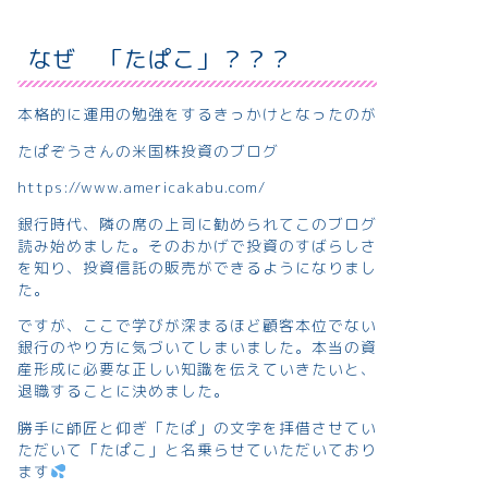
なぜ 「たぱこ」？？？
本格的に運用の勉強をするきっかけとなったのが
たぱぞうさんの米国株投資のブログ
https://www.americakabu.com/
銀行時代、隣の席の上司に勧められてこのブログ
読み始めました。そのおかげで投資のすばらしさ
を知り、投資信託の販売ができるようになりまし
た。
ですが、ここで学びが深まるほど顧客本位でない
銀行のやり方に気づいてしまいました。本当の資
産形成に必要な正しい知識を伝えていきたいと、
退職することに決めました。
勝手に師匠と仰ぎ「たぱ」の文字を拝借させてい
ただいて「たぱこ」と名乗らせていただいており
ます