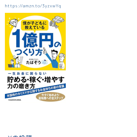
https://amzn.to/3yzxwYq