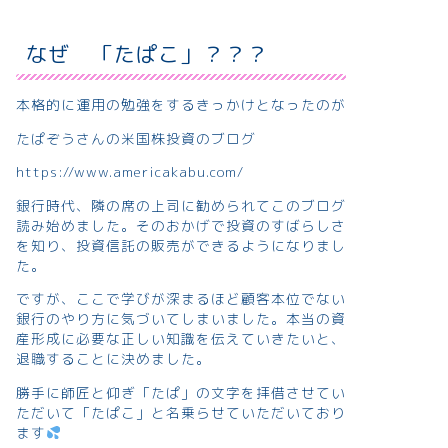
なぜ 「たぱこ」？？？
本格的に運用の勉強をするきっかけとなったのが
たぱぞうさんの米国株投資のブログ
https://www.americakabu.com/
銀行時代、隣の席の上司に勧められてこのブログ
読み始めました。そのおかげで投資のすばらしさ
を知り、投資信託の販売ができるようになりまし
た。
ですが、ここで学びが深まるほど顧客本位でない
銀行のやり方に気づいてしまいました。本当の資
産形成に必要な正しい知識を伝えていきたいと、
退職することに決めました。
勝手に師匠と仰ぎ「たぱ」の文字を拝借させてい
ただいて「たぱこ」と名乗らせていただいており
ます