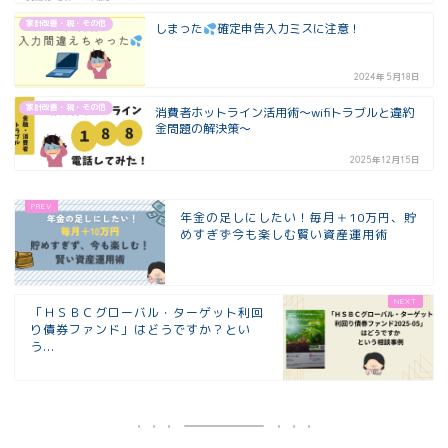
家計改善・税・その他
しまった
確定申告入力ミスに注意！
2024年5月18日
家計改善・税・その他
消費者ホットライン活用術～wifiトラブルと違約
金問題の解決策～
2025年12月15日
年金の足しにしたい！毎月＋10万円、貯
めすぎず今も楽しむ賢い資産運用術
「ＨＳＢＣグローバル・ターゲット利回
り債券ファンド」はどうですか？とい
う...