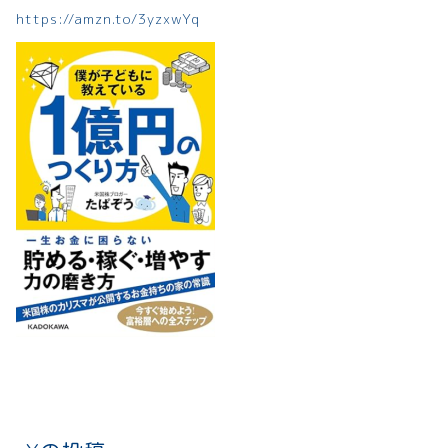
https://amzn.to/3yzxwYq