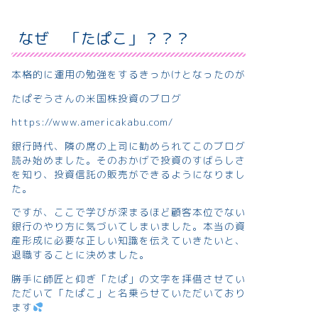
なぜ 「たぱこ」？？？
本格的に運用の勉強をするきっかけとなったのが
たぱぞうさんの米国株投資のブログ
https://www.americakabu.com/
銀行時代、隣の席の上司に勧められてこのブログ
読み始めました。そのおかげで投資のすばらしさ
を知り、投資信託の販売ができるようになりまし
た。
ですが、ここで学びが深まるほど顧客本位でない
銀行のやり方に気づいてしまいました。本当の資
産形成に必要な正しい知識を伝えていきたいと、
退職することに決めました。
勝手に師匠と仰ぎ「たぱ」の文字を拝借させてい
ただいて「たぱこ」と名乗らせていただいており
ます