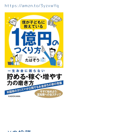
https://amzn.to/3yzxwYq