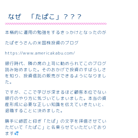
なぜ 「たぱこ」？？？
本格的に運用の勉強をするきっかけとなったのが
たぱぞうさんの米国株投資のブログ
https://www.americakabu.com/
銀行時代、隣の席の上司に勧められてこのブログ
読み始めました。そのおかげで投資のすばらしさ
を知り、投資信託の販売ができるようになりまし
た。
ですが、ここで学びが深まるほど顧客本位でない
銀行のやり方に気づいてしまいました。本当の資
産形成に必要な正しい知識を伝えていきたいと、
退職することに決めました。
勝手に師匠と仰ぎ「たぱ」の文字を拝借させてい
ただいて「たぱこ」と名乗らせていただいており
ます