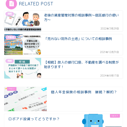
RELATED POST
相続
老後の資産管理対策の相談事例～信託銀行の使い
方～
2022年3月29日
不動産
「売れない郊外の土地」についての相談事例
2021年12月31日
相続
【相続】故人の銀行口座、不動産を調べる制度が
始まります！
2024年8月17日
個人年金保険の相談事例 継続？解約？
ロボアド投資ってどうですか？