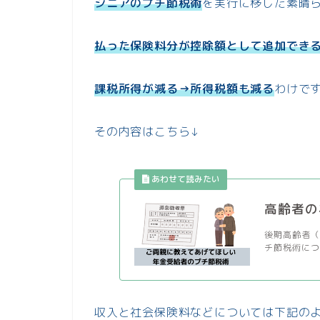
シニアのプチ節税術
を実行に移した素晴
払った保険料分が控除額として追加でき
課税所得が減る→所得税額も減る
わけで
その内容はこちら↓
高齢者の
後期高齢者（
チ節税術につ
収入と社会保険料などについては下記の