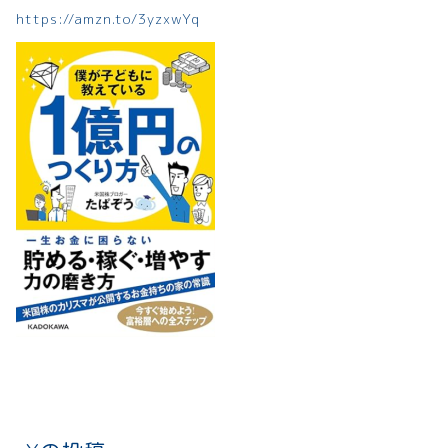
https://amzn.to/3yzxwYq