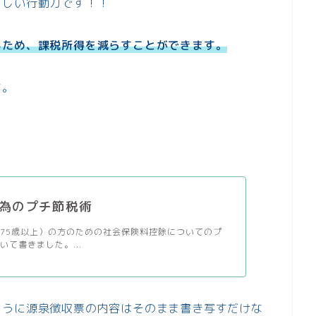
らしい行動力です！！
るため、課税所得を減らすことができます。
す。
為のプチ節税術
75歳以上）の方のための社会保険料控除についてのプ
いて書きました。...
ように源泉徴収票の内容はそのまま書き写すだけな