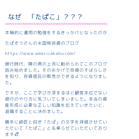
なぜ 「たぱこ」？？？
本格的に運用の勉強をするきっかけとなったのが
たぱぞうさんの米国株投資のブログ
https://www.americakabu.com/
銀行時代、隣の席の上司に勧められてこのブログ
読み始めました。そのおかげで投資のすばらしさ
を知り、投資信託の販売ができるようになりまし
た。
ですが、ここで学びが深まるほど顧客本位でない
銀行のやり方に気づいてしまいました。本当の資
産形成に必要な正しい知識を伝えていきたいと、
退職することに決めました。
勝手に師匠と仰ぎ「たぱ」の文字を拝借させてい
ただいて「たぱこ」と名乗らせていただいており
ます