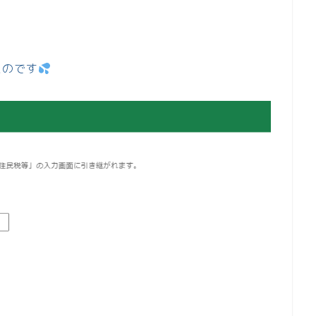
。
たのです