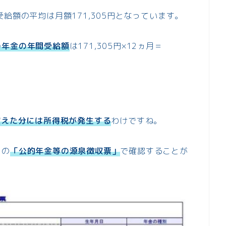
給額の平均は月額171,305円となっています。
の年金の年間受給額
は171,305円×12ヵ月＝
超えた分には所得税が発生する
わけですね。
らの
「公的年金等の源泉徴収票」
で確認することが