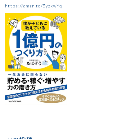
https://amzn.to/3yzxwYq