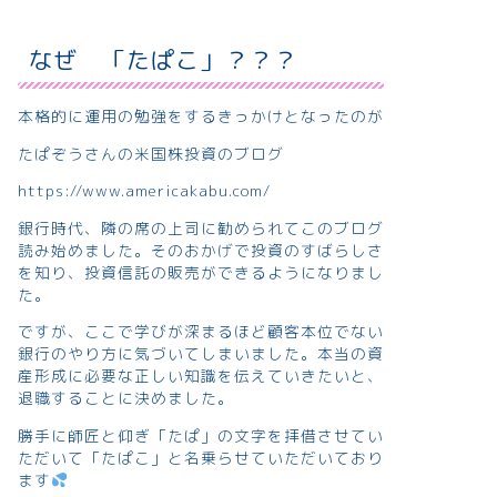
なぜ 「たぱこ」？？？
本格的に運用の勉強をするきっかけとなったのが
たぱぞうさんの米国株投資のブログ
https://www.americakabu.com/
銀行時代、隣の席の上司に勧められてこのブログ
読み始めました。そのおかげで投資のすばらしさ
を知り、投資信託の販売ができるようになりまし
た。
ですが、ここで学びが深まるほど顧客本位でない
銀行のやり方に気づいてしまいました。本当の資
産形成に必要な正しい知識を伝えていきたいと、
退職することに決めました。
勝手に師匠と仰ぎ「たぱ」の文字を拝借させてい
ただいて「たぱこ」と名乗らせていただいており
ます