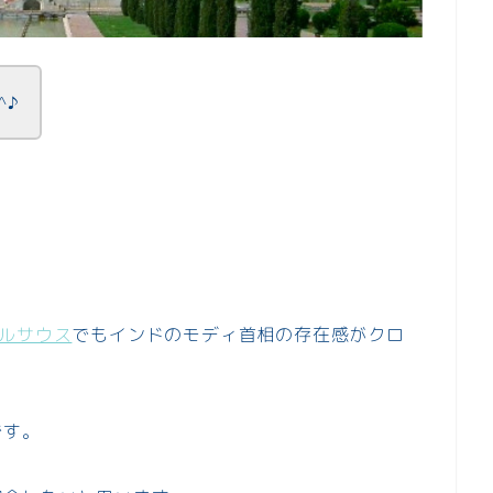
^♪
ルサウス
でもインドのモディ首相の存在感がクロ
です。