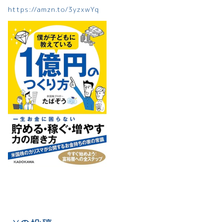
https://amzn.to/3yzxwYq