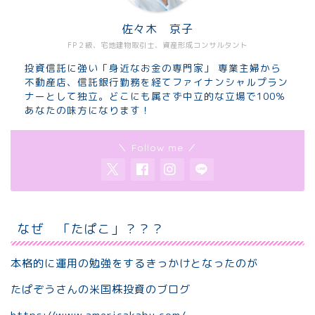
佐々木 京子
FP２級、宅地建物取引士、資産形成コンサルタント
投資信託に強い「身近なお金の専門家」 専業主婦から
不動産店、信託銀行勤務を経てファイナンシャルプラン
ナーとして独立。どこにも属さず中立的な立場で100％
あなたの味方になります！
＼ Follow me ／
なぜ 「たぱこ」？？？
本格的に運用の勉強をするきっかけとなったのが
たぱぞうさんの米国株投資のブログ