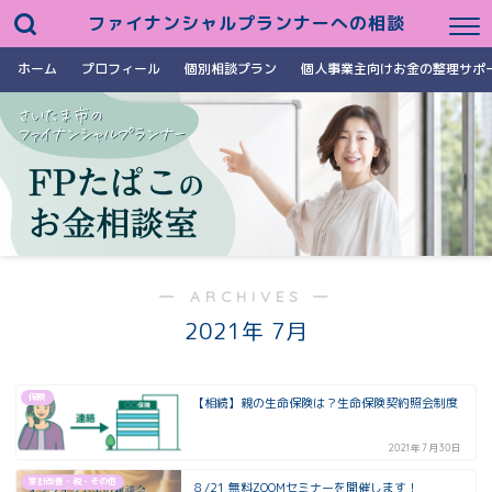
ファイナンシャルプランナーへの相談
ホーム
プロフィール
個別相談プラン
個人事業主向けお金の整理サポ
― ARCHIVES ―
2021年 7月
保険
【相続】親の生命保険は？生命保険契約照会制度
2021年7月30日
家計改善・税・その他
８/21 無料ZOOMセミナーを開催します！