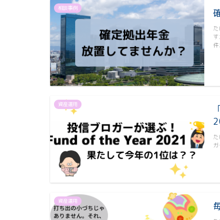
相談事例
た
す
件
資産運用
「
た
ガ
資産運用