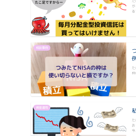
た
が
る
相談事例
た
枠
資産運用
た
お
今