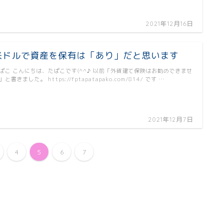
2021年12月16日
米ドルで資産を保有は「あり」だと思います
ぱこ こんにちは、たぱこです(^^♪ 以前「外貨建て保険はお勧めできませ
」と書きました。 https://fptapatapako.com/814/ です …
2021年12月7日
4
5
6
7