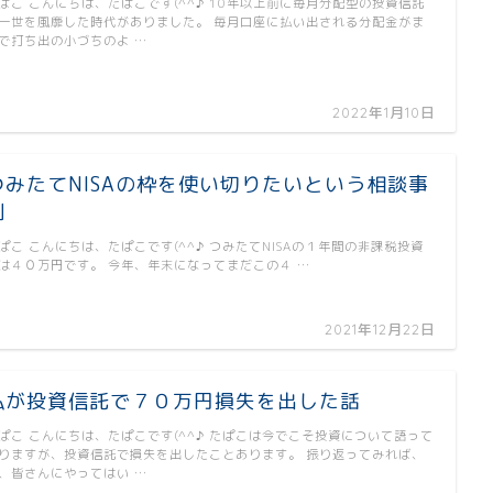
ぱこ こんにちは、たぱこです(^^♪ 10年以上前に毎月分配型の投資信託
一世を風靡した時代がありました。 毎月口座に払い出される分配金がま
で打ち出の小づちのよ …
2022年1月10日
つみたてNISAの枠を使い切りたいという相談事
例
ぱこ こんにちは、たぱこです(^^♪ つみたてNISAの１年間の非課税投資
は４０万円です。 今年、年末になってまだこの４ …
2021年12月22日
私が投資信託で７０万円損失を出した話
ぱこ こんにちは、たぱこです(^^♪ たぱこは今でこそ投資について語って
りますが、投資信託で損失を出したことあります。 振り返ってみれば、
、皆さんにやってはい …