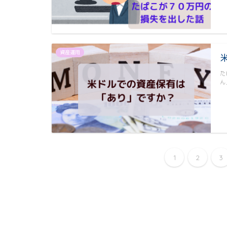
資産運用
た
ん
1
2
3