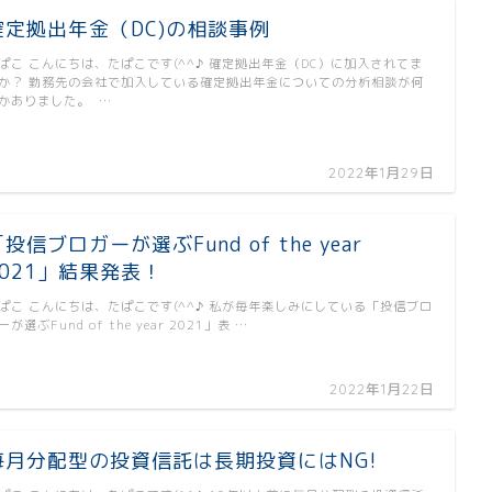
確定拠出年金（DC)の相談事例
ぱこ こんにちは、たぱこです(^^♪ 確定拠出年金（DC）に加入されてま
か？ 勤務先の会社で加入している確定拠出年金についての分析相談が何
かありました。 …
2022年1月29日
投信ブロガーが選ぶFund of the year
2021」結果発表！
ぱこ こんにちは、たぱこです(^^♪ 私が毎年楽しみにしている「投信ブロ
ーが選ぶFund of the year 2021」表 …
2022年1月22日
毎月分配型の投資信託は長期投資にはNG!