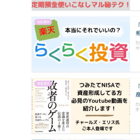
相談事例
た
や
資産運用
た
す