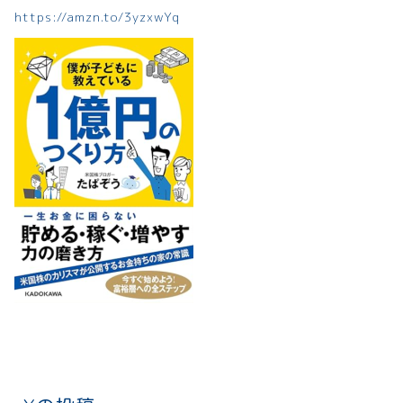
https://amzn.to/3yzxwYq