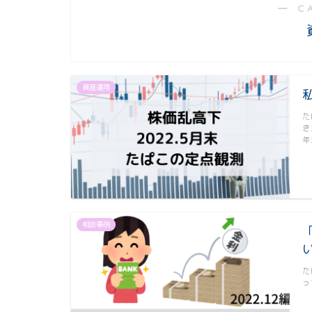
― C
資産運用
た
き
年
相談事例
た
っ