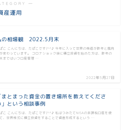
ATEGORY ―
資産運用
私の相場観 2022.5月末
ぱこ こんにちは、たぱこです(^^♪ 今年に入って世界の株価が昨年と風向
が変わっています。 コロナショック後に積立投資を始めた方は、昨年の
末まではいつ口座管理 …
2022年5月27日
「まとまった資金の置き場所を教えてくださ
い」という相談事例
ぱこ こんにちは、たぱこです(^^♪ 私はつみたてNISAの非課税口座を使
て、世界株式に積立投資をすることで資産形成するという …