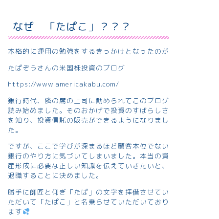
なぜ 「たぱこ」？？？
本格的に運用の勉強をするきっかけとなったのが
たぱぞうさんの米国株投資のブログ
https://www.americakabu.com/
銀行時代、隣の席の上司に勧められてこのブログ
読み始めました。そのおかげで投資のすばらしさ
を知り、投資信託の販売ができるようになりまし
た。
ですが、ここで学びが深まるほど顧客本位でない
銀行のやり方に気づいてしまいました。本当の資
産形成に必要な正しい知識を伝えていきたいと、
退職することに決めました。
勝手に師匠と仰ぎ「たぱ」の文字を拝借させてい
ただいて「たぱこ」と名乗らせていただいており
ます