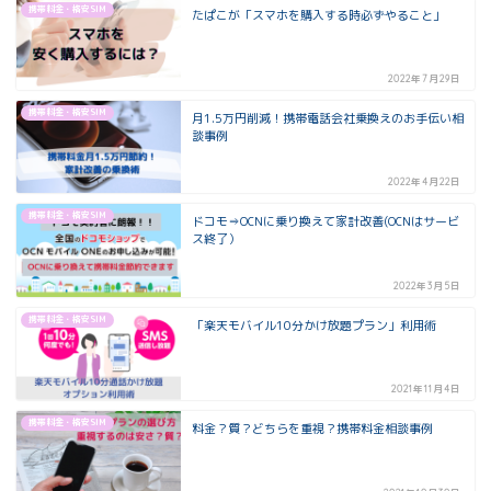
携帯料金・格安SIM
たぱこが「スマホを購入する時必ずやること」
2022年7月29日
携帯料金・格安SIM
月1.5万円削減！携帯電話会社乗換えのお手伝い相
談事例
2022年4月22日
携帯料金・格安SIM
ドコモ⇒OCNに乗り換えて家計改善(OCNはサービ
ス終了）
2022年3月5日
携帯料金・格安SIM
「楽天モバイル10分かけ放題プラン」利用術
2021年11月4日
携帯料金・格安SIM
料金？質？どちらを重視？携帯料金相談事例