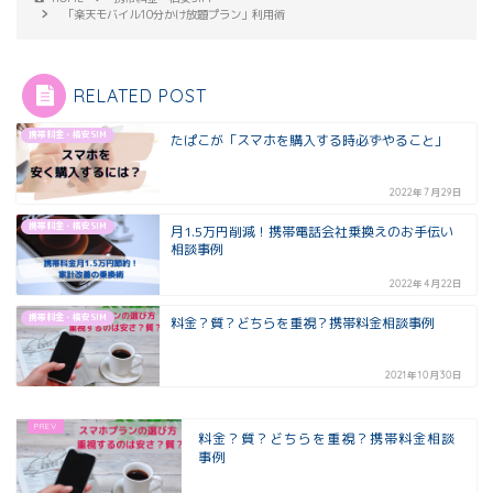
「楽天モバイル10分かけ放題プラン」利用術
RELATED POST
携帯料金・格安SIM
たぱこが「スマホを購入する時必ずやること」
2022年7月29日
携帯料金・格安SIM
月1.5万円削減！携帯電話会社乗換えのお手伝い
相談事例
2022年4月22日
携帯料金・格安SIM
料金？質？どちらを重視？携帯料金相談事例
2021年10月30日
料金？質？どちらを重視？携帯料金相談
事例