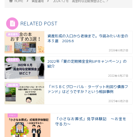
HOME
資産運用
2024.12 冬 高金利な定期預金はどこ？
RELATED POST
資産運用
資産形成の入口から老後まで。今読みたいお金の
本３選 2026.6
2026年6月21日
資産運用
2022年「夏の定期預金金利UPキャンペーン」の
紹介
2022年6月27日
相談事例
「ＨＳＢＣグローバル・ターゲット利回り債券フ
ァンド」はどうですか？という相談事例
2025年6月21日
「小さなお葬式」見学体験記 ～お金を
守る力～