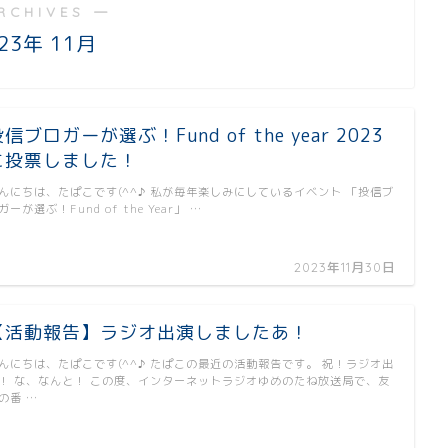
RCHIVES ―
23年 11月
信ブロガーが選ぶ！Fund of the year 2023
に投票しました！
んにちは、たぱこです(^^♪ 私が毎年楽しみにしているイベント 「投信ブ
ガーが選ぶ！Fund of the Year」 …
2023年11月30日
【活動報告】ラジオ出演しましたあ！
んにちは、たぱこです(^^♪ たぱこの最近の活動報告です。 祝！ラジオ出
！ な、なんと！ この度、インターネットラジオゆめのたね放送局で、友
の番 …