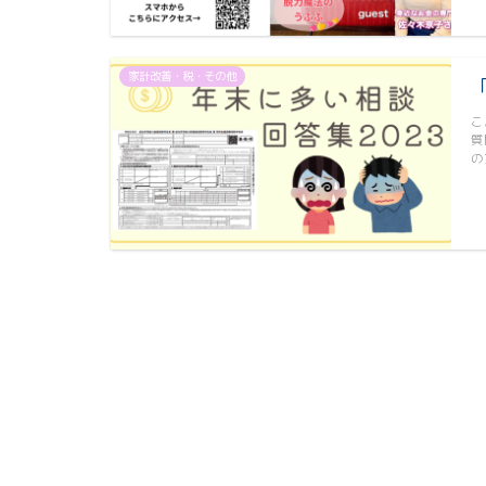
家計改善・税・その他
こ
質
の