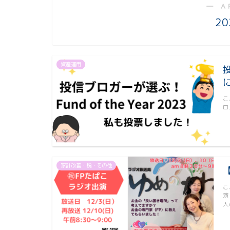
― A
20
資産運用
投
こ
ロ
家計改善・税・その他
こ
演
人