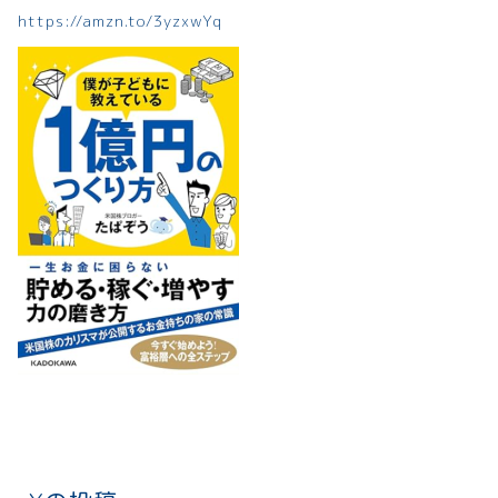
https://amzn.to/3yzxwYq