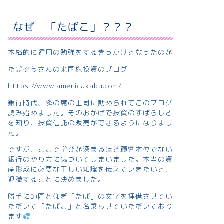
なぜ 「たぱこ」？？？
本格的に運用の勉強をするきっかけとなったのが
たぱぞうさんの米国株投資のブログ
https://www.americakabu.com/
銀行時代、隣の席の上司に勧められてこのブログ
読み始めました。そのおかげで投資のすばらしさ
を知り、投資信託の販売ができるようになりまし
た。
ですが、ここで学びが深まるほど顧客本位でない
銀行のやり方に気づいてしまいました。本当の資
産形成に必要な正しい知識を伝えていきたいと、
退職することに決めました。
勝手に師匠と仰ぎ「たぱ」の文字を拝借させてい
ただいて「たぱこ」と名乗らせていただいており
ます