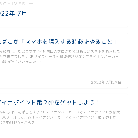
RCHIVES ―
022年 7月
たぱこが「スマホを購入する時必ずやること」
んにちは、たぱこです(^^♪ 前回のブログで私は新しいスマホを購入した
とを書きました。 おサイフケータイ機能機能がなくてマイナンバーカー
の読み取りができなか …
2022年7月29日
マイナポイント第２弾をゲットしよう！
んにちは、たぱこです(^^♪ マイナンバーカードでマイナポイントが最大
0,000円分もらえる「マイナンバーカードでマイナポイント第２弾」が
022年6月30日からス …