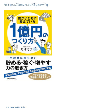
https://amzn.to/3yzxwYq