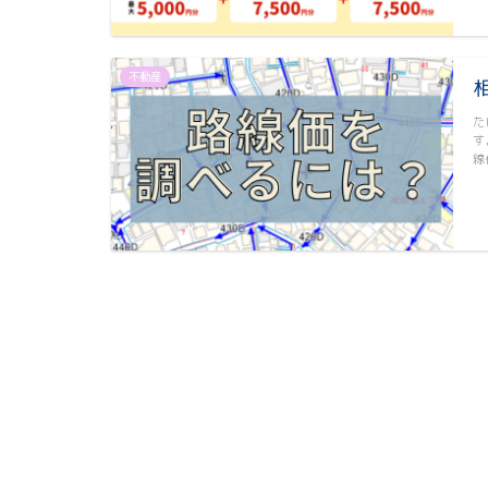
不動産
た
す
線