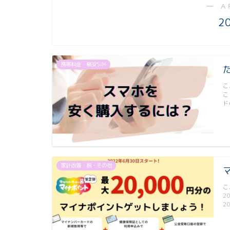
― A
2
携帯料金・格安SIM
こ
こ
ド
家計改善・税・その他
こ
2
2