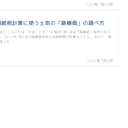
2022年7月23日
相続税計算に使う土地の「路線価」の調べ方
ぱこ こんにちは、たぱこです(^^♪ 毎年7月1日は「路線価」発表の日で
。 2022年7月1日の路線価発表の日経新聞の記事はこちら。 あのー、路
価って …
2022年7月5日