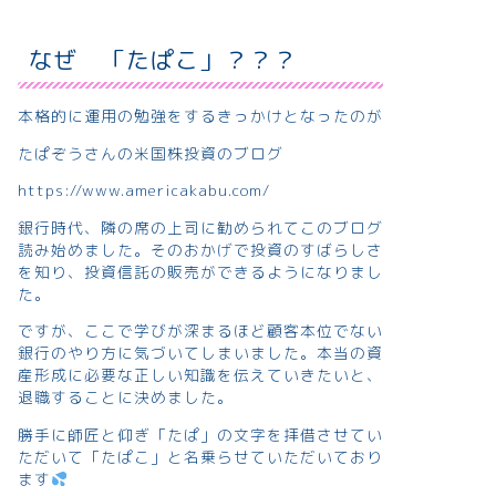
なぜ 「たぱこ」？？？
本格的に運用の勉強をするきっかけとなったのが
たぱぞうさんの米国株投資のブログ
https://www.americakabu.com/
銀行時代、隣の席の上司に勧められてこのブログ
読み始めました。そのおかげで投資のすばらしさ
を知り、投資信託の販売ができるようになりまし
た。
ですが、ここで学びが深まるほど顧客本位でない
銀行のやり方に気づいてしまいました。本当の資
産形成に必要な正しい知識を伝えていきたいと、
退職することに決めました。
勝手に師匠と仰ぎ「たぱ」の文字を拝借させてい
ただいて「たぱこ」と名乗らせていただいており
ます