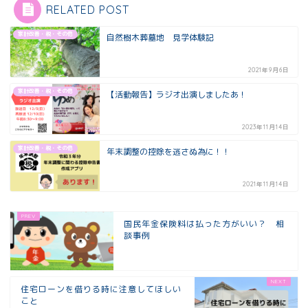
RELATED POST
家計改善・税・その他
自然樹木葬墓地 見学体験記
2021年9月6日
家計改善・税・その他
【活動報告】ラジオ出演しましたあ！
2023年11月14日
家計改善・税・その他
年末調整の控除を逃さぬ為に！！
2021年11月14日
国民年金保険料は払った方がいい？ 相
談事例
住宅ローンを借りる時に注意してほしい
こと