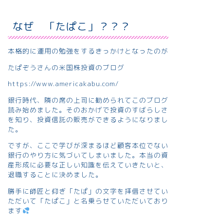
なぜ 「たぱこ」？？？
本格的に運用の勉強をするきっかけとなったのが
たぱぞうさんの米国株投資のブログ
https://www.americakabu.com/
銀行時代、隣の席の上司に勧められてこのブログ
読み始めました。そのおかげで投資のすばらしさ
を知り、投資信託の販売ができるようになりまし
た。
ですが、ここで学びが深まるほど顧客本位でない
銀行のやり方に気づいてしまいました。本当の資
産形成に必要な正しい知識を伝えていきたいと、
退職することに決めました。
勝手に師匠と仰ぎ「たぱ」の文字を拝借させてい
ただいて「たぱこ」と名乗らせていただいており
ます