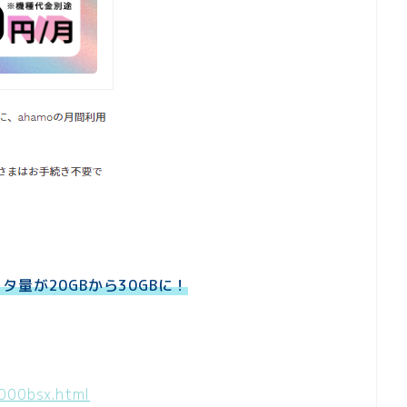
量が20GBから30GBに！
000bsx.html