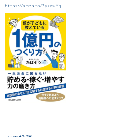
https://amzn.to/3yzxwYq