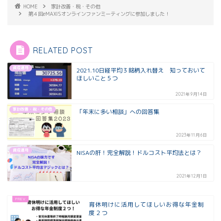
HOME
家計改善・税・その他
第４回eMAXISオンラインファンミーティングに参加しました！
RELATED POST
資産運用
2021.10日経平均３銘柄入れ替え 知っておいて
ほしいこと５つ
2021年9月14日
家計改善・税・その他
「年末に多い相談」への回答集
2023年11月6日
資産運用
NISAの肝！完全解説！ドルコスト平均法とは？
2021年12月1日
育休明けに活用してほしいお得な年金制
度２つ