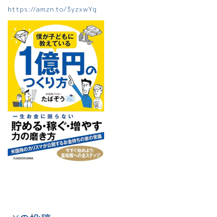
https://amzn.to/3yzxwYq