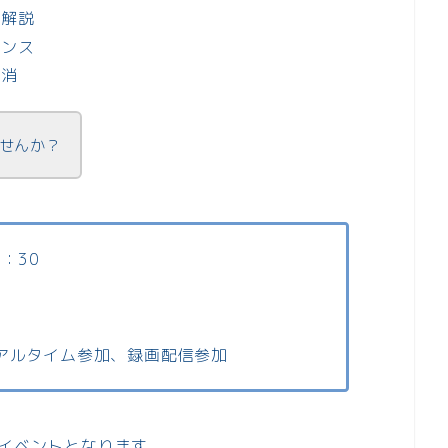
書解説
タンス
解消
せんか？
：30
リアルタイム参加、録画配信参加
のイベントとなります。