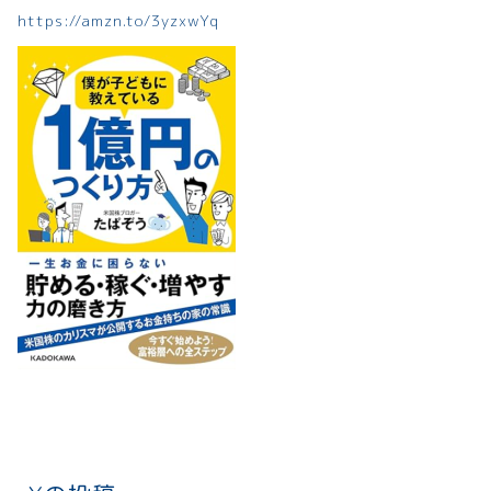
https://amzn.to/3yzxwYq