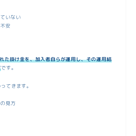
していない
か不安
された掛け金を、加入者自らが運用し、その運用結
度
です。
わってきます。
書の見方