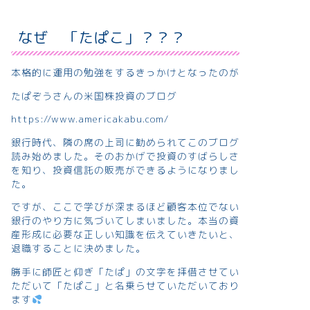
なぜ 「たぱこ」？？？
本格的に運用の勉強をするきっかけとなったのが
たぱぞうさんの米国株投資のブログ
https://www.americakabu.com/
銀行時代、隣の席の上司に勧められてこのブログ
読み始めました。そのおかげで投資のすばらしさ
を知り、投資信託の販売ができるようになりまし
た。
ですが、ここで学びが深まるほど顧客本位でない
銀行のやり方に気づいてしまいました。本当の資
産形成に必要な正しい知識を伝えていきたいと、
退職することに決めました。
勝手に師匠と仰ぎ「たぱ」の文字を拝借させてい
ただいて「たぱこ」と名乗らせていただいており
ます